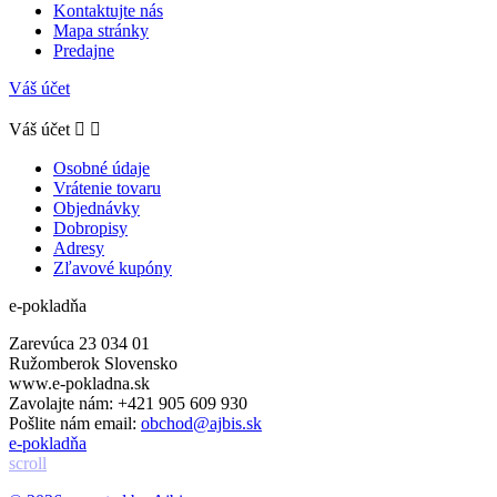
Kontaktujte nás
Mapa stránky
Predajne
Váš účet
Váš účet


Osobné údaje
Vrátenie tovaru
Objednávky
Dobropisy
Adresy
Zľavové kupóny
e-pokladňa
Zarevúca 23 034 01
Ružomberok Slovensko
www.e-pokladna.sk
Zavolajte nám:
+421 905 609 930
Pošlite nám email:
obchod@ajbis.sk
e-pokladňa
scroll