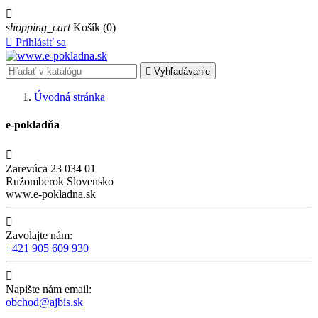

shopping_cart
Košík
(0)

Prihlásiť sa

Vyhľadávanie
Úvodná stránka
e-pokladňa

Zarevúca 23 034 01
Ružomberok Slovensko
www.e-pokladna.sk

Zavolajte nám:
+421 905 609 930

Napište nám email:
obchod@ajbis.sk