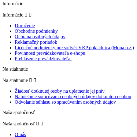
Informácie
Informácie


Doručenie
Obchodné podmienky
Ochrana osobných údajov
Reklamačný poriadok
Licenčné podmienky pre softvér VRP pokladnica (Mona o.z.)
Povinnosti prevádzkovateľa e-shopu,
Prehlásenie prevádzkovateľa.
Na stiahnutie
Na stiahnutie


Žiadosť dotknutej osoby na uplatnenie jej práv
Namietanie spracúvania osobných údajov dotknutou osobou
Odvolanie súhlasu so spracúvaním osobných údajov
Naša spoločnosť
Naša spoločnosť


O nás