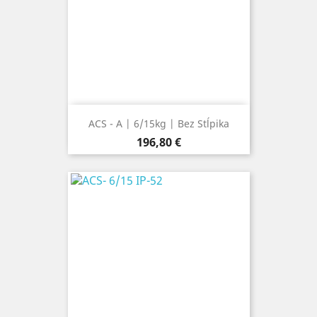
ACS - A | 6/15kg | Bez Stĺpika
Cena
196,80 €