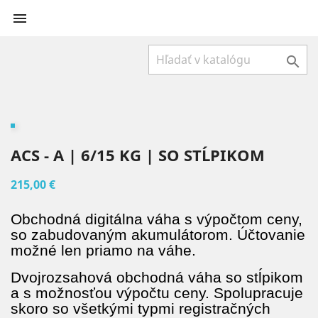


ACS - A | 6/15 KG | SO STĹPIKOM
215,00 €
Obchodná digitálna váha s výpočtom ceny,
so zabudovaným akumulátorom. Účtovanie
možné len priamo na váhe.
Dvojrozsahová obchodná váha so stĺpikom
a s možnosťou výpočtu ceny. Spolupracuje
skoro so všetkými typmi registračných