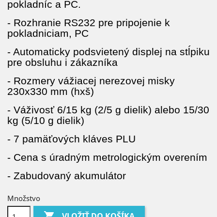
pokladníc a PC.
- Rozhranie RS232 pre pripojenie k
pokladniciam, PC
- Automaticky podsvietený displej na stĺpiku
pre obsluhu i zákazníka
- Rozmery vážiacej nerezovej misky
230x330 mm (hxš)
- Váživosť 6/15 kg (2/5 g dielik) alebo 15/30
kg (5/10 g dielik)
- 7 pamäťových kláves PLU
- Cena s úradným metrologickým overením
- Zabudovaný akumulátor
Množstvo

VLOŽIŤ DO KOŠÍKA