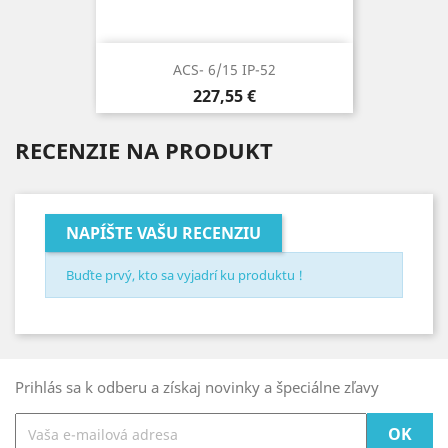
ACS- 6/15 IP-52
Cena
227,55 €
RECENZIE NA PRODUKT
NAPÍŠTE VAŠU RECENZIU
Buďte prvý, kto sa vyjadrí ku produktu !
Prihlás sa k odberu a získaj novinky a špeciálne zľavy