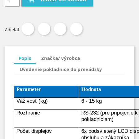
Zdieľať
Popis
Značka/ výrobca
Uvedenie pokladnice do prevádzky
Parameter
Hodnota
Váživosť (kg)
6 - 15 kg
Rozhranie
RS-232 (pre pripojenie k
pokladniciam)
Počet displejov
6x podsvietený LCD disp
obsluhu a zákazníka