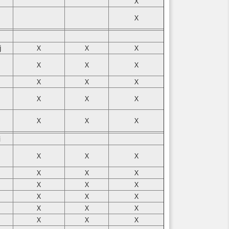
X
X
j
X
X
X
X
X
X
X
X
X
X
X
X
z
X
X
X
i
X
X
X
X
X
X
X
X
X
X
X
X
X
X
X
X
X
X