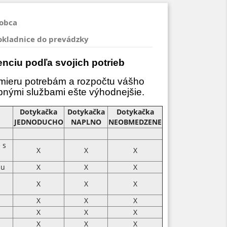
robca
okladnice do prevádzky
cenciu podľa svojich potrieb
na mieru potrebám a rozpočtu vášho
bnými službami ešte výhodnejšie.
Dotykačka
Dotykačka
Dotykačka
JEDNODUCHO
NAPLNO
NEOBMEDZENE
 s
X
X
X
nu
X
X
X
X
X
X
X
X
X
X
X
X
X
X
X