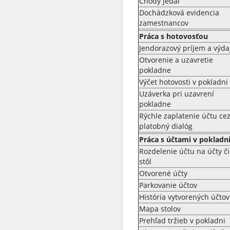
Chody jedál
Dochádzková evidencia
zamestnancov
Práca s hotovosťou
Jendorazový príjem a výda
Otvorenie a uzavretie
pokladne
Výčet hotovosti v pokladni
Uzáverka pri uzavrení
pokladne
Rýchle zaplatenie účtu ce
platobný dialóg
Práca s účtami v pokladn
Rozdelenie účtu na účty či
stôl
Otvorené účty
Parkovanie účtov
História vytvorených účtov
Mapa stolov
Prehľad tržieb v pokladni