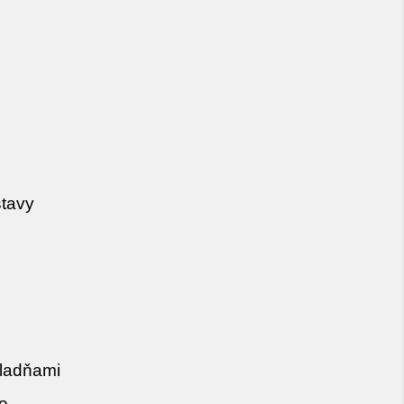
tavy
kladňami
e