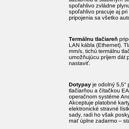
spoľahlivo zvládne plyn
spoľahlivo pracuje aj pr
pripojenia sa všetko aut
Termálnu tlačiareň
prip
LAN kábla (Ethernet). T
mm/s, tichú termálnu t
umožňujúcu príjem dát p
nastaviť.
Dotypay
je odolný 5,5"
tlačiarňou a čítačkou E
operačnom systéme Andro
Akceptuje platobné kart
elektronické stravné lís
sady, radi ho však pos
mať úplne zadarmo – sta