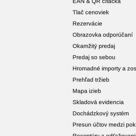
EAN & QR čítačka
Tlač cenoviek
Rezervácie
Obrazovka odporúčaní
Okamžitý predaj
Predaj so sebou
Hromadné importy a zos
Prehľad tržieb
Mapa izieb
Skladová evidencia
Dochádzkový systém
Presun účtov medzi po
Receptúry a odťažovani