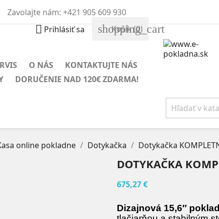
Zavolajte nám:
+421 905 609 930
shopping_cart

Košík
(0)
Prihlásiť sa
RVIS
O NÁS
KONTAKTUJTE NÁS
Y
DORUČENIE NAD 120€ ZDARMA!
Kasa online pokladne
Dotykačka
Dotykačka KOMPLET
DOTYKAČKA KOMP
675,27 €
Dizajnová 15,6″ pokla
tlačiarňou a stabilným s