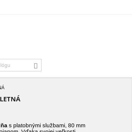

NÁ
LETNÁ
dňa
s platobnými službami, 80 mm
tojanom. Vďaka svojej veľkosti