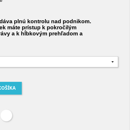
dáva plnú kontrolu nad podnikom.
k máte prístup k pokročilým
rávy a k hĺbkovým prehľadom a
KOŠÍKA