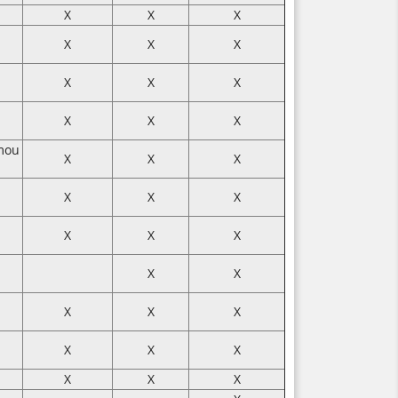
X
X
X
X
X
X
X
X
X
X
X
X
amou
X
X
X
X
X
X
X
X
X
X
X
X
X
X
X
X
X
X
X
X