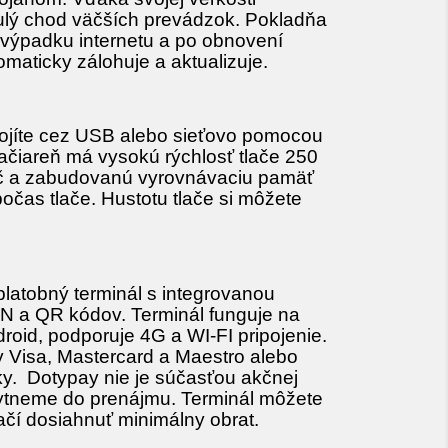
ulý chod väčších prevádzok. Pokladňa
i výpadku internetu a po obnovení
omaticky zálohuje a aktualizuje.
ojíte cez USB alebo sieťovo pomocou
lačiareň má vysokú rýchlosť tlače 250
lač a zabudovanú vyrovnávaciu pamäť
očas tlače. Hustotu tlače si môžete
 platobný terminál s integrovanou
AN a QR kódov. Terminál funguje na
id, podporuje 4G a WI-FI pripojenie.
y Visa, Mastercard a Maestro alebo
tky. Dotypay nie je súčasťou akčnej
kytneme do prenájmu. Terminál môžete
čí dosiahnuť minimálny obrat.