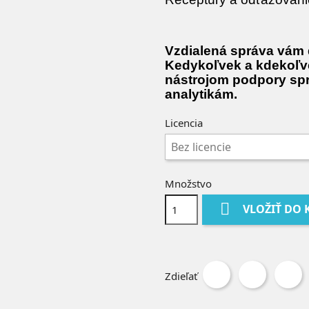
Vzdialená správa vám 
Kedykoľvek a kdekoľve
nástrojom podpory sp
analytikám.
Licencia
Množstvo

VLOŽIŤ DO 
Zdieľať