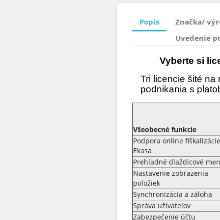
Popis
Značka/ vý
Uvedenie p
Vyberte si li
Tri licencie šité 
podnikania s plato
Všeobecné funkcie
Podpora online fiškalizácie
Ekasa
Prehľadné dlaždicové me
Nastavenie zobrazenia
položiek
Synchronizácia a záloha
Správa užívateľov
Zabezpečenie účtu