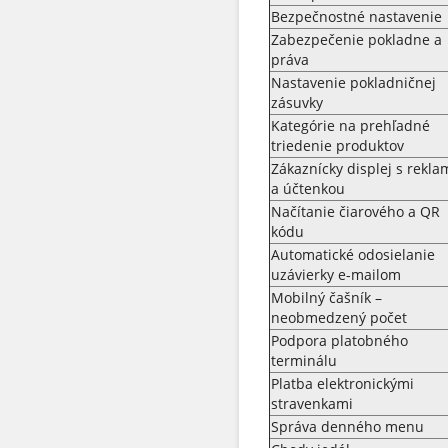
Bezpečnostné nastavenie
Zabezpečenie pokladne a
práva
Nastavenie pokladničnej
zásuvky
Kategórie na prehľadné
triedenie produktov
Zákaznícky displej s rekl
a účtenkou
Načítanie čiarového a QR
kódu
Automatické odosielanie
uzávierky e-mailom
Mobilný čašník –
neobmedzený počet
Podpora platobného
terminálu
Platba elektronickými
stravenkami
Správa denného menu