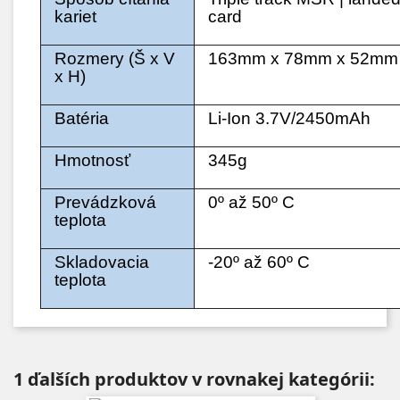
kariet
card
Rozmery (Š x V
163mm x 78mm x 52m
x H)
Batéria
Li-Ion 3.7V/2450mAh
Hmotnosť
345g
Prevádzková
0º až 50º C
teplota
Skladovacia
-20º až 60º C
teplota
1 ďalších produktov v rovnakej kategórii: