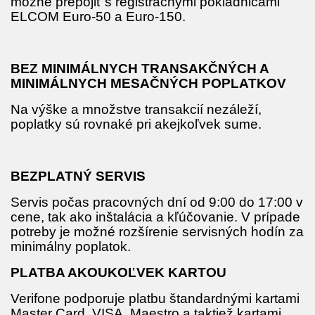
možné prepojiť s registračnými pokladnicami
ELCOM Euro-50 a Euro-150.
BEZ MINIMÁLNYCH TRANSAKČNÝCH A
MINIMÁLNYCH MESAČNÝCH POPLATKOV
Na výške a množstve transakcií nezáleží,
poplatky sú rovnaké pri akejkoľvek sume.
BEZPLATNÝ SERVIS
Servis počas pracovných dní od 9:00 do 17:00 v
cene, tak ako inštalácia a kľúčovanie. V prípade
potreby je možné rozšírenie servisných hodín za
minimálny poplatok.
PLATBA AKOUKOĽVEK KARTOU
Verifone podporuje platbu štandardnými kartami
Master Card, VISA, Maestro a taktiež kartami