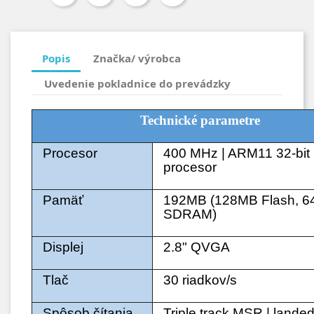
Popis
Značka/ výrobca
Uvedenie pokladnice do prevádzky
Technické parametre
Procesor
400 MHz | ARM11 32-bit
procesor
Pamäť
192MB (128MB Flash, 
SDRAM)
Displej
2.8" QVGA
Tlač
30 riadkov/s
Spôsob čítania
Triple track MSR | lande