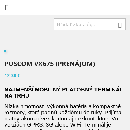


POSCOM VX675 (PRENÁJOM)
12,30 €
NAJMENŠÍ MOBILNÝ PLATOBNÝ TERMINÁL
NA TRHU
Nízka hmotnosť, výkonná batéria a kompaktné
rozmery, ktoré padnú každému do ruky. Prijíma
platby akoukoľvek kartou aj bezkontaktne. Vo
verziách GPRS, 3G alebo WiFi. Terminál je