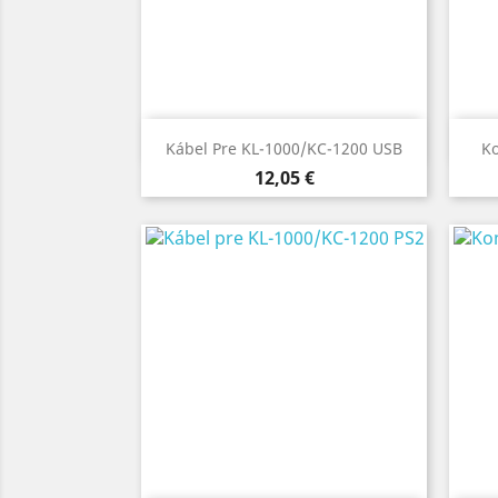
Rýchly náhľad

Kábel Pre KL-1000/KC-1200 USB
Ko
Cena
12,05 €