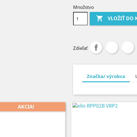
Množstvo

VLOŽIŤ DO 
Zdieľať
Značka/ výrobca
AKCIA!