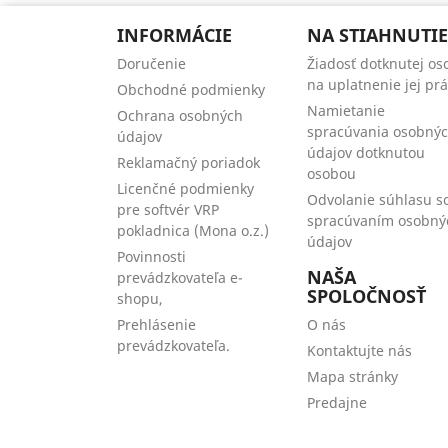
INFORMÁCIE
NA STIAHNUTIE
Doručenie
Žiadosť dotknutej os
na uplatnenie jej pr
Obchodné podmienky
Namietanie
Ochrana osobných
spracúvania osobný
údajov
údajov dotknutou
Reklamačný poriadok
osobou
Licenčné podmienky
Odvolanie súhlasu s
pre softvér VRP
spracúvaním osobný
pokladnica (Mona o.z.)
údajov
Povinnosti
NAŠA
prevádzkovateľa e-
SPOLOČNOSŤ
shopu,
Prehlásenie
O nás
prevádzkovateľa.
Kontaktujte nás
Mapa stránky
Predajne