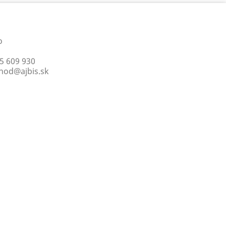
o
5 609 930
hod@ajbis.sk