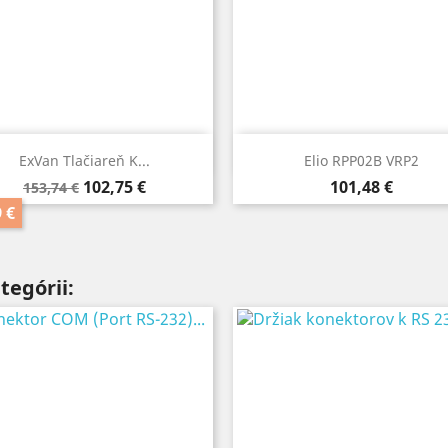
Rýchly náhľad
Rýchly náhľad


ExVan Tlačiareň K...
Elio RPP02B VRP2
Základná
Cena
Cena
102,75 €
101,48 €
153,74 €
cena
9 €
tegórii: