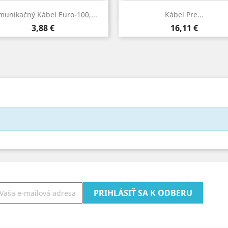
Rýchly náhľad
Rýchly náhľad


unikačný Kábel Euro-100,...
Kábel Pre...
Cena
Cena
3,88 €
16,11 €