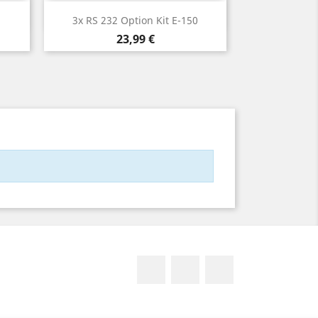
Rýchly náhľad

3x RS 232 Option Kit E-150
Cena
23,99 €
Facebook
Rss
Google +