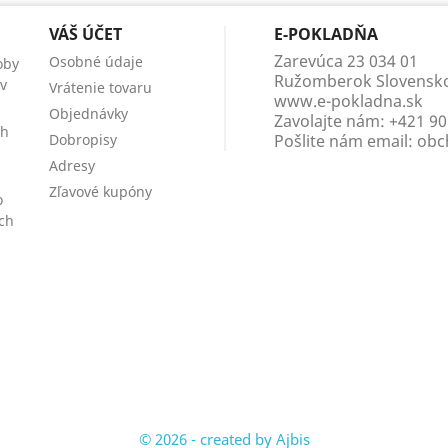
VÁŠ ÚČET
E-POKLADŇA
Zarevúca 23 034 01
Osobné údaje
oby
Ružomberok Slovensk
áv
Vrátenie tovaru
www.e-pokladna.sk
Objednávky
Zavolajte nám:
+421 90
ch
Dobropisy
Pošlite nám email:
obc
Adresy
Zľavové kupóny
o
ch
© 2026 - created by Ajbis