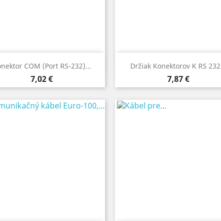
Rýchly náhľad
Rýchly náhľad


nektor COM (Port RS-232)...
Držiak Konektorov K RS 232.
Cena
Cena
7,02 €
7,87 €