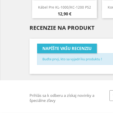
Rýchly náhľad

Kábel Pre KL-1000/KC-1200 PS2
Kom
Cena
12,90 €
RECENZIE NA PRODUKT
NAPÍŠTE VAŠU RECENZIU
Buďte prvý, kto sa vyjadrí ku produktu !
Prihlás sa k odberu a získaj novinky a
špeciálne zľavy