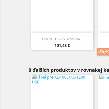
Rýchly náhľad

Elio P101 VRP2 Mobilná...
Cena
101,48 €
-50,9
8 ďalších produktov v rovnakej ka