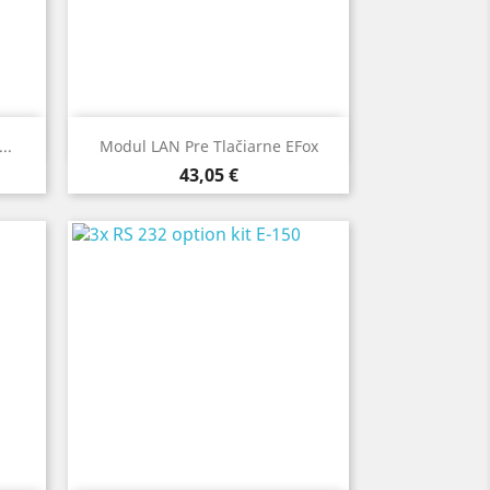
Rýchly náhľad

..
Modul LAN Pre Tlačiarne EFox
Cena
43,05 €