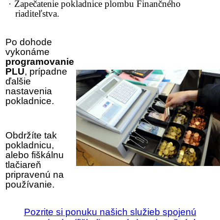
·
Zapečatenie pokladnice plombu Finančného
riaditeľstva.
Po dohode
vykonáme
programovanie
PLU
, prípadne
ďalšie
nastavenia
pokladnice.
Obdržíte tak
pokladnicu,
alebo fiškálnu
tlačiareň
pripravenú na
používanie.
Pozrite si ponuku našich služieb
spojenú