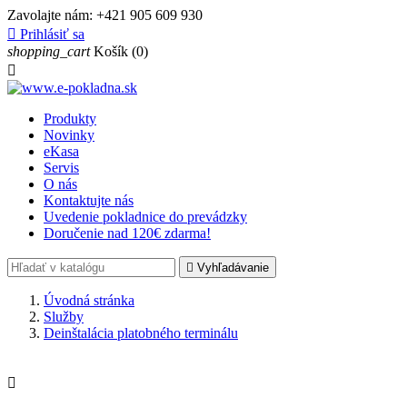
Zavolajte nám:
+421 905 609 930

Prihlásiť sa
shopping_cart
Košík
(0)

Produkty
Novinky
eKasa
Servis
O nás
Kontaktujte nás
Uvedenie pokladnice do prevádzky
Doručenie nad 120€ zdarma!

Vyhľadávanie
Úvodná stránka
Služby
Deinštalácia platobného terminálu
