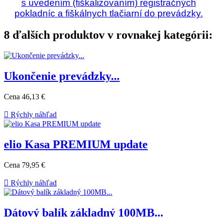
s uvedením (fiškalizovaním) registračných
pokladníc a fiškálnych tlačiarní do prevádzky.
8 ďalších produktov v rovnakej kategórii:
Ukončenie prevádzky...
Cena
46,13 €

Rýchly náhľad
elio Kasa PREMIUM update
Cena
79,95 €

Rýchly náhľad
Dátový balík základný 100MB...