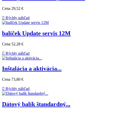
Cena
29,52 €

Rýchly náhľad
balíček Update servis 12M
Cena
52,28 €

Rýchly náhľad
Inštalácia a aktivácia...
Cena
73,80 €

Rýchly náhľad
Dátový balík štandardný...