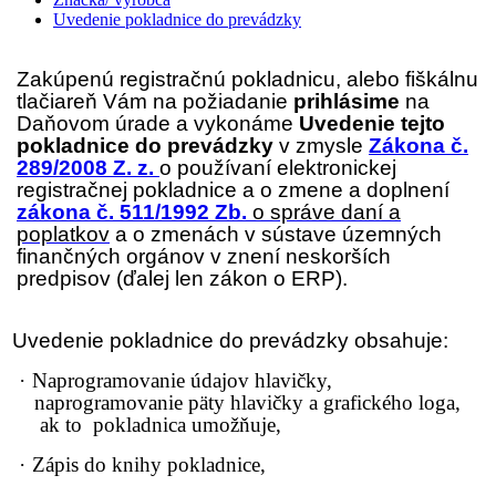
Uvedenie pokladnice do prevádzky
Zakúpenú registračnú pokladnicu, alebo fiškálnu
tlačiareň Vám na požiadanie
prihlásime
na
Daňovom úrade a vykonáme
Uvedenie tejto
pokladnice do prevádzky
v zmysle
Zákona č.
289/2008 Z. z.
o používaní elektronickej
registračnej pokladnice a o zmene
a
doplnení
zákona č. 511/1992 Zb.
o správe daní a
poplatkov
a o zmenách v sústave územných
finančných orgánov v znení neskorších
predpisov (ďalej len
zákon o ERP
).
Uvedenie pokladnice do prevádzky obsahuje:
·
Naprogramovanie údajov hlavičky,
naprogramovanie päty hlavičky a grafického loga,
ak to pokladnica umožňuje,
·
Zápis do knihy pokladnice,