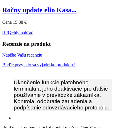
Ročný update elio Kasa...
Cena
15,38 €

Rýchly náhľad
Recenzie na produkt
Napíšte Vašu recenziu
Buďte prvý, kto sa vyjadrí ku produktu !
Ukončenie funkcie platobného
terminálu a jeho deaktivácie pre ďalšie
používanie v prevádzke zákazníka.
Kontrola, odobratie zariadenia a
podpísanie odovzdávacieho protokolu.
Prihlás sa k odberu a získaj novinky a špeciálne zľavy