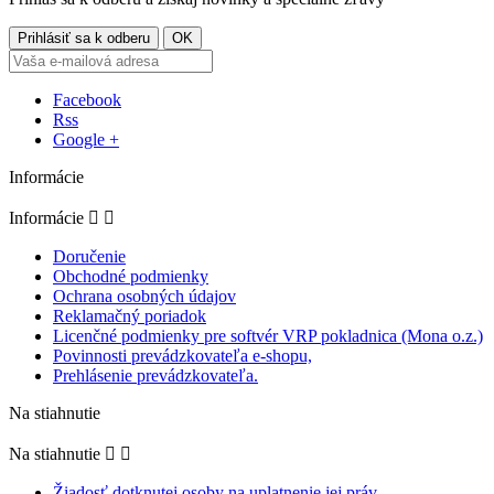
Facebook
Rss
Google +
Informácie
Informácie


Doručenie
Obchodné podmienky
Ochrana osobných údajov
Reklamačný poriadok
Licenčné podmienky pre softvér VRP pokladnica (Mona o.z.)
Povinnosti prevádzkovateľa e-shopu,
Prehlásenie prevádzkovateľa.
Na stiahnutie
Na stiahnutie


Žiadosť dotknutej osoby na uplatnenie jej práv