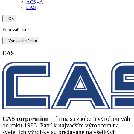
ACS - A
CAS

OK
Filtrovať podľa

Vymazať všetko
CAS
CAS corporation
– firma sa zaoberá výrobou váh
od roku 1983. Patrí k najväčším výrobcom na
svete. Ich výrobky sú predávané na všetkých