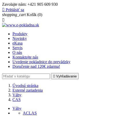
Zavolajte nám:
+421 905 609 930

Prihlásiť sa
shopping_cart
Košík
(0)

Produkty
Novinky
eKasa
Servis
O nás
Kontaktujte nás
Uvedenie pokladnice do prevádzky
Doručenie nad 120€ zdarma!

Vyhľadávanie
Úvodná stránka
Externé zariadenia
Váhy
CAS
Váhy
ACLAS