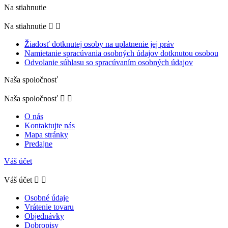
Na stiahnutie
Na stiahnutie


Žiadosť dotknutej osoby na uplatnenie jej práv
Namietanie spracúvania osobných údajov dotknutou osobou
Odvolanie súhlasu so spracúvaním osobných údajov
Naša spoločnosť
Naša spoločnosť


O nás
Kontaktujte nás
Mapa stránky
Predajne
Váš účet
Váš účet


Osobné údaje
Vrátenie tovaru
Objednávky
Dobropisy