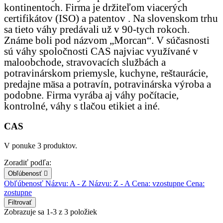
kontinentoch. Firma je držiteľom viacerých
certifikátov (ISO) a patentov . Na slovenskom trhu
sa tieto váhy predávali už v 90-tych rokoch.
Známe boli pod názvom „Morcan“. V súčasnosti
sú váhy spoločnosti CAS najviac využívané v
maloobchode, stravovacích službách a
potravinárskom priemysle, kuchyne, reštaurácie,
predajne mäsa a potravín, potravinárska výroba a
podobne. Firma vyrába aj váhy počítacie,
kontrolné, váhy s tlačou etikiet a iné.
CAS
V ponuke 3 produktov.
Zoradiť podľa:
Obľúbenosť

Obľúbenosť
Názvu: A - Z
Názvu: Z - A
Cena: vzostupne
Cena:
zostupne
Filtrovať
Zobrazuje sa 1-3 z 3 položiek