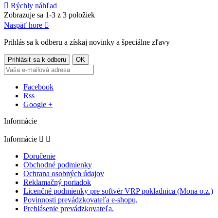

Rýchly náhľad
Zobrazuje sa 1-3 z 3 položiek
Naspäť hore

Prihlás sa k odberu a získaj novinky a špeciálne zľavy
Facebook
Rss
Google +
Informácie
Informácie


Doručenie
Obchodné podmienky
Ochrana osobných údajov
Reklamačný poriadok
Licenčné podmienky pre softvér VRP pokladnica (Mona o.z.)
Povinnosti prevádzkovateľa e-shopu,
Prehlásenie prevádzkovateľa.