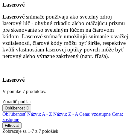
Laserové
Laserové
snímače používajú ako svetelný zdroj
laserový lúč - ohybné zrkadlo alebo otáčajúcu prizmu
pre skenovanie so svetelným lúčom na čiarovom
kódom. Laserové snímače umožňujú snímanie z väčšej
vzdialenosti, čiarové kódy môžu byť širšie, respektíve
kvôli vlastnostiam laserovej optiky povrch môže byť
nerovný alebo výrazne zakrivený (napr. fľaša).
Laserové
V ponuke 7 produktov.
Zoradiť podľa:
Obľúbenosť

Obľúbenosť
Názvu: A - Z
Názvu: Z - A
Cena: vzostupne
Cena:
zostupne
Filtrovať
Zobrazuje sa 1-7 z 7 položiek