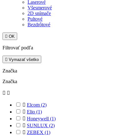
Laserové
Všesmerové
2D snímače
Pultové
Bezdrôtové

OK
Filtrovať podľa

Vymazať všetko
Značka
Značka



Elcom
(2)

Elio
(1)

Honeywell
(1)

SUNLUX
(2)

ZEBEX
(1)