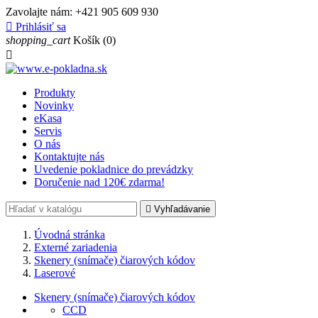
Zavolajte nám:
+421 905 609 930

Prihlásiť sa
shopping_cart
Košík
(0)

Produkty
Novinky
eKasa
Servis
O nás
Kontaktujte nás
Uvedenie pokladnice do prevádzky
Doručenie nad 120€ zdarma!

Vyhľadávanie
Úvodná stránka
Externé zariadenia
Skenery (snímače) čiarových kódov
Laserové
Skenery (snímače) čiarových kódov
CCD