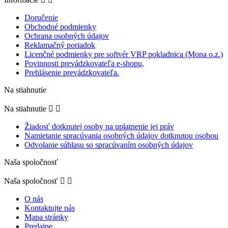
Doručenie
Obchodné podmienky
Ochrana osobných údajov
Reklamačný poriadok
Licenčné podmienky pre softvér VRP pokladnica (Mona o.z.)
Povinnosti prevádzkovateľa e-shopu,
Prehlásenie prevádzkovateľa.
Na stiahnutie
Na stiahnutie


Žiadosť dotknutej osoby na uplatnenie jej práv
Namietanie spracúvania osobných údajov dotknutou osobou
Odvolanie súhlasu so spracúvaním osobných údajov
Naša spoločnosť
Naša spoločnosť


O nás
Kontaktujte nás
Mapa stránky
Predajne