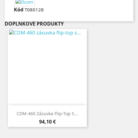
Kód
T080128
DOPLNKOVÉ PRODUKTY
CDM-460 Zásuvka Flip-Top S...
Cena
94,10 €