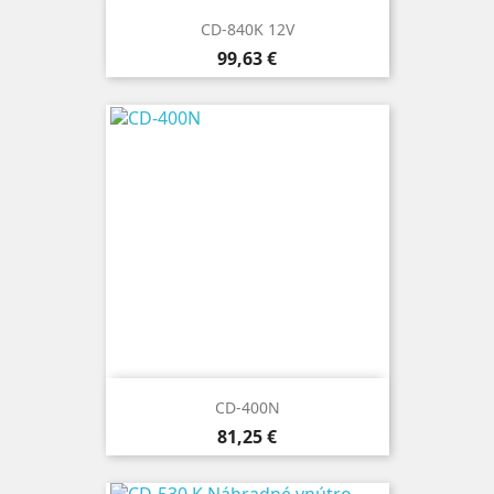
CD-840K 12V
Cena
99,63 €
CD-400N
Cena
81,25 €