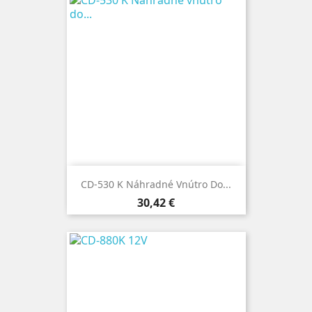
CD-530 K Náhradné Vnútro Do...
Cena
30,42 €