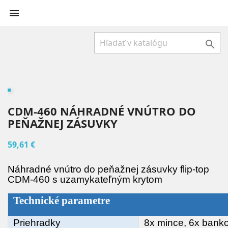


CDM-460 NÁHRADNÉ VNÚTRO DO
PEŇAŽNEJ ZÁSUVKY
59,61 €
Náhradné vnútro do peňažnej zásuvky flip-top
CDM-460 s uzamykateľným krytom
Technické parametre
Priehradky
8x mince, 6x bank