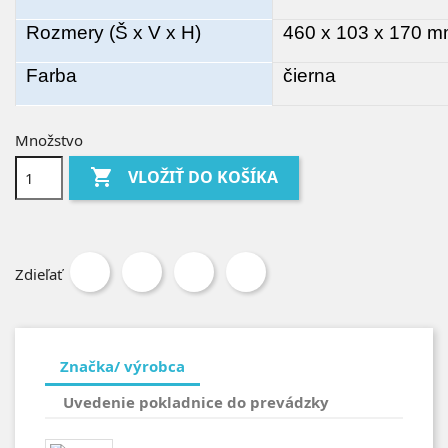
Rozmery (Š x V x H)
460 x 103 x 170 
Farba
čierna
Množstvo

VLOŽIŤ DO KOŠÍKA
Zdieľať
Značka/ výrobca
Uvedenie pokladnice do prevádzky