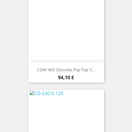
CDM-460 Zásuvka Flip-Top S...
Cena
94,10 €