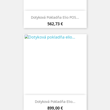
Dotyková Pokladňa Elio POS...
Cena
562,73 €
Dotyková Pokladňa Elio...
Cena
899,00 €