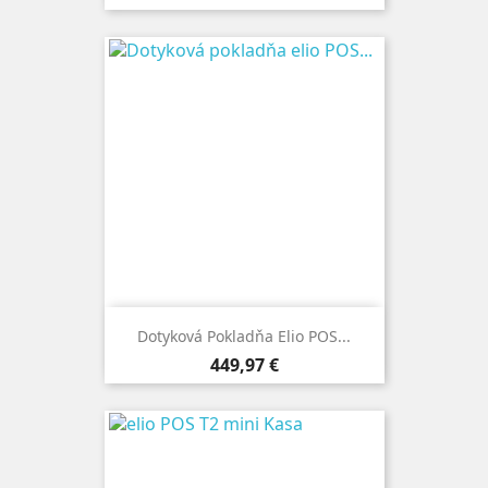
Dotyková Pokladňa Elio POS...
Cena
449,97 €