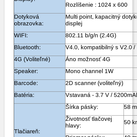
Rozlíšenie : 1024 x 600
Dotyková
Multi point, kapacitný doty
obrazovka:
displej
WIFI:
802.11 b/g/n (2.4G)
Bluetooth:
V4.0, kompatibilný s V2.0 /
4G (Voliteľné)
Áno možnosť 4G
Speaker:
Mono channel 1W
Barcode:
2D scanner (voliteľný)
Batéria:
Vstavaná - 3.7 V / 5200mA
Šírka pásky:
58 
Životnosť tlačovej
50 k
hlavy:
Tlačiareň: