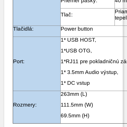
Priemer pásky:
40 
Pria
Tlač:
tepe
Tlačidlá:
Power button
1* USB HOST,
1*USB OTG,
Port:
1*RJ11 pre pokladničnú zá
1* 3.5mm Audio výstup,
1* DC vstup
263mm (L)
Rozmery:
111.5mm (W)
69.5mm (H)