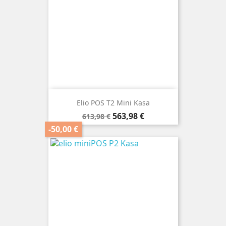
Elio POS T2 Mini Kasa
Základná
Cena
563,98 €
613,98 €
cena
-50,00 €