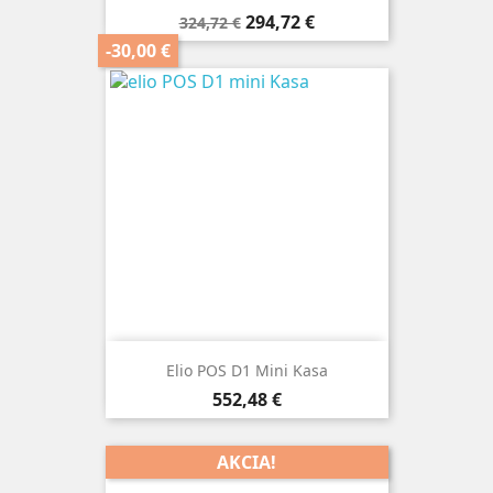
Základná
Cena
294,72 €
324,72 €
cena
-30,00 €
Elio POS D1 Mini Kasa
Cena
552,48 €
AKCIA!