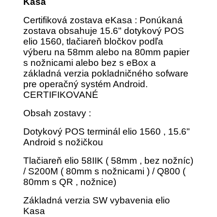
Kasa
Certifiková zostava eKasa : Ponúkaná
zostava obsahuje 15.6" dotykový POS
elio 1560, tlačiareň bločkov podľa
výberu na 58mm alebo na 80mm papier
s nožnicami alebo bez s eBox a
základná verzia pokladničného sofware
pre operačný systém Android.
CERTIFIKOVANÉ
Obsah zostavy :
Dotykový POS terminál elio 1560 , 15.6"
Android s nožičkou
Tlačiareň elio 58IIK ( 58mm , bez nožníc)
/ S200M ( 80mm s nožnicami ) / Q800 (
80mm s QR , nožnice)
Základná verzia SW vybavenia elio
Kasa