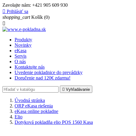
Zavolajte nám:
+421 905 609 930

Prihlásiť sa
shopping_cart
Košík
(0)

Produkty
Novinky
eKasa
Servis
O nás
Kontaktujte nás
Uvedenie pokladnice do prevádzky
Doručenie nad 120€ zdarma!

Vyhľadávanie
Úvodná stránka
ORP eKasa riešenia
eKasa online pokladne
Elio
Dotyková pokladňa elio POS 1560 Kasa