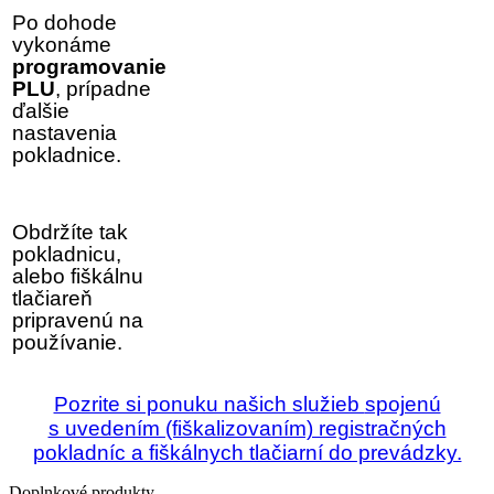
Po dohode
vykonáme
programovanie
PLU
, prípadne
ďalšie
nastavenia
pokladnice.
Obdržíte tak
pokladnicu,
alebo fiškálnu
tlačiareň
pripravenú na
používanie.
Pozrite si ponuku našich služieb
spojenú
s uvedením (fiškalizovaním) registračných
pokladníc a fiškálnych tlačiarní do prevádzky.
Doplnkové produkty