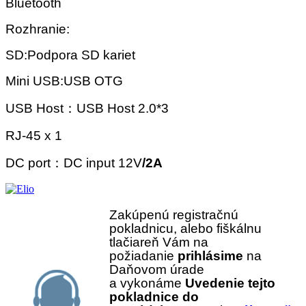
Bluetooth
Rozhranie:
SD:Podpora SD kariet
Mini USB:USB OTG
USB Host：USB Host 2.0*3
RJ-45 x 1
DC port：DC input 12V
/2A
Zakúpenú registračnú
pokladnicu, alebo fiškálnu
tlačiareň Vám na
požiadanie
prihlásime
na
Daňovom úrade
a vykonáme
Uvedenie tejto
pokladnice do