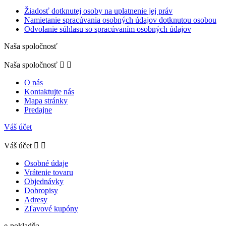
Žiadosť dotknutej osoby na uplatnenie jej práv
Namietanie spracúvania osobných údajov dotknutou osobou
Odvolanie súhlasu so spracúvaním osobných údajov
Naša spoločnosť
Naša spoločnosť


O nás
Kontaktujte nás
Mapa stránky
Predajne
Váš účet
Váš účet


Osobné údaje
Vrátenie tovaru
Objednávky
Dobropisy
Adresy
Zľavové kupóny
e-pokladňa