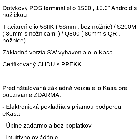
Dotykový POS terminál elio 1560 , 15.6" Android s
nožičkou
Tlačiareň elio 58IIK ( 58mm , bez nožníc) / S200M
( 80mm s nožnicami ) / Q800 ( 80mm s QR ,
nožnice)
Základná verzia SW vybavenia elio Kasa
Cerifikovaný CHDU s PPEKK
Predinštalovaná základná verzia elio Kasa pre
používanie ZDARMA.
- Elektronická pokladňa s priamou podporou
eKasa
- Úplne zadarmo a bez poplatkov
- Intuitívne ovládánie