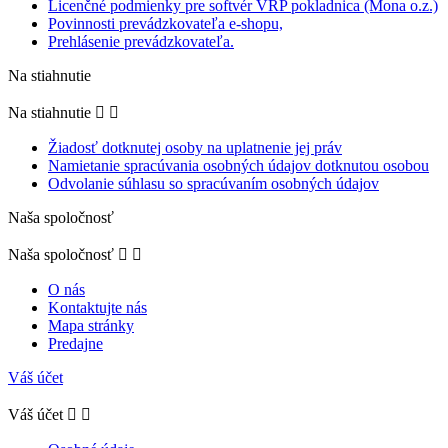
Licenčné podmienky pre softvér VRP pokladnica (Mona o.z.)
Povinnosti prevádzkovateľa e-shopu,
Prehlásenie prevádzkovateľa.
Na stiahnutie
Na stiahnutie


Žiadosť dotknutej osoby na uplatnenie jej práv
Namietanie spracúvania osobných údajov dotknutou osobou
Odvolanie súhlasu so spracúvaním osobných údajov
Naša spoločnosť
Naša spoločnosť


O nás
Kontaktujte nás
Mapa stránky
Predajne
Váš účet
Váš účet

