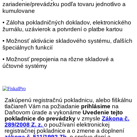
zariadenie/prevádzku podľa tovaru jednotlivo a
kumulovane
• Záloha pokladničných dokladov, elektronického
žurnálu, uzávierok a potvrdení o platbe kartou
• Možnosť aktivácie skladového systému, ďalších
špeciálnych funkcií
• Možnosť prepojenia na rôzne skladové a
účtovné systémy
Zakúpenú registračnú pokladnicu, alebo fiškálnu
tlačiareň Vám na požiadanie
prihlásime
na
Daňovom úrade a vykonáme
Uvedenie tejto
pokladnice do prevádzky
v zmysle
Zákona č.
289/2008 Z. z.
o používaní elektronickej
registračnej pokladnice a o zmene
a
doplnení
zákona č. 511/1992 Zb.
o správe daní a