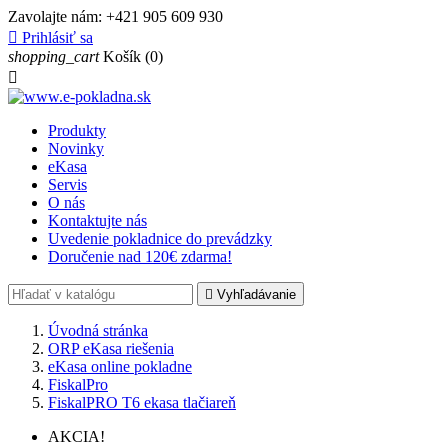
Zavolajte nám:
+421 905 609 930

Prihlásiť sa
shopping_cart
Košík
(0)

Produkty
Novinky
eKasa
Servis
O nás
Kontaktujte nás
Uvedenie pokladnice do prevádzky
Doručenie nad 120€ zdarma!

Vyhľadávanie
Úvodná stránka
ORP eKasa riešenia
eKasa online pokladne
FiskalPro
FiskalPRO T6 ekasa tlačiareň
AKCIA!