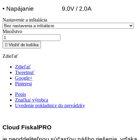
• Napájanie 9,0V / 2,0A
Nastavenie a inštalácia
Množstvo

Vložiť do košíka
Zdieľať
Zdieľať
Tweetnuť
Google+
Pinterest
Popis
Značka/ výrobca
Uvedenie pokladnice do prevádzky
Cloud FiskalPRO
je neoddeliteľnou súčasťou nášho riešenia, vďaka