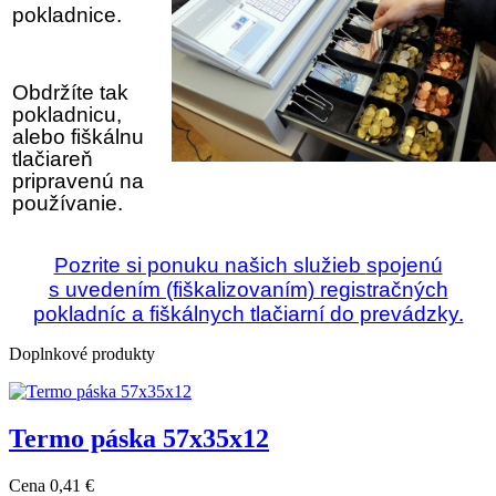
pokladnice.
Obdržíte tak
pokladnicu,
alebo fiškálnu
tlačiareň
pripravenú na
používanie.
Pozrite si ponuku našich služieb
spojenú
s uvedením (fiškalizovaním) registračných
pokladníc a fiškálnych tlačiarní do prevádzky.
Doplnkové produkty
Termo páska 57x35x12
Cena
0,41 €