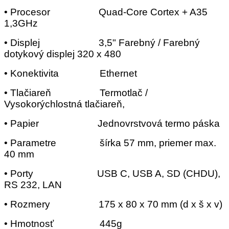
• Procesor Quad-Core Cortex + A35
1,3GHz
• Displej 3,5" Farebný / Farebný
dotykový displej 320 x 480
• Konektivita Ethernet
• Tlačiareň Termotlač /
Vysokorýchlostná tlačiareň,
• Papier Jednovrstvová termo páska
• Parametre šírka 57 mm, priemer max.
40 mm
• Porty USB C, USB A, SD (CHDU),
RS 232, LAN
• Rozmery 175 x 80 x 70 mm (d x š x v)
• Hmotnosť 445g