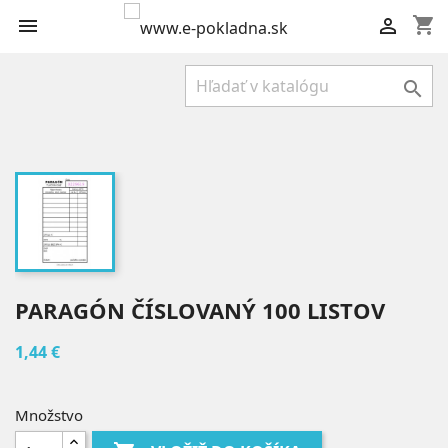
shopping_cart



PARAGÓN ČÍSLOVANÝ 100 LISTOV
1,44 €
Množstvo