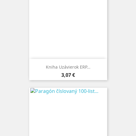
Kniha Uzávierok ERP...
Cena
3,07 €