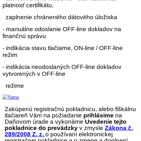
platnosť certifikátu,
zaplnenie chráneného dátového úložiska
- manuálne odoslanie OFF-line dokladov na
finančnú správu
- indikácia stavu tlačiarne, ON-line / OFF-line
režim
- indikácia neodoslaných OFF-line dokladov
vytvorených v OFF-line
režime
Zakúpenú registračnú pokladnicu, alebo fiškálnu
tlačiareň Vám na požiadanie
prihlásime
na
Daňovom úrade a vykonáme
Uvedenie tejto
pokladnice do prevádzky
v zmysle
Zákona č.
289/2008 Z. z.
o používaní elektronickej
registračnej pokladnice a o zmene
a
doplnení