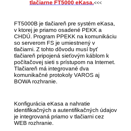
tlačiarne
FT5000 eKasa.
<<<
FT5000B je tlačiareň pre systém eKasa,
v ktorej je priamo
osadené PEKK a
CHDÚ. Program PPEKK na komunikáciu
so serverom FS je umiestnený v
tlačiarni. Z tohto dôvodu musí byť
tlačiareň pripojená sieťovým káblom k
počítačovej sieti s prístupom na Internet.
Tlačiareň má integrované dva
komunikačné protokoly VAROS aj
BOWA rozhranie.
Konfigurácia eKasa a nahratie
identifikačných a autentifikačných údajov
je integrovaná priamo v tlačiarni cez
WEB rozhranie.