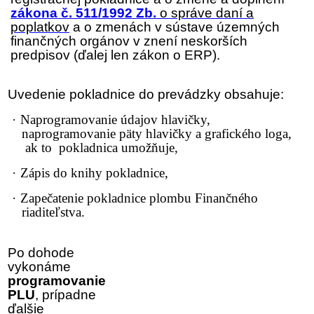
zákona č. 511/1992 Zb.
o správe daní a
poplatkov
a o zmenách v sústave územných
finančných orgánov v znení neskorších
predpisov (ďalej len
zákon o ERP
).
Uvedenie pokladnice do prevádzky obsahuje:
·
Naprogramovanie údajov hlavičky,
naprogramovanie päty hlavičky a grafického loga,
ak to pokladnica umožňuje,
·
Zápis do knihy pokladnice,
·
Zapečatenie pokladnice plombu Finančného
riaditeľstva.
Po dohode
vykonáme
programovanie
PLU
, prípadne
ďalšie