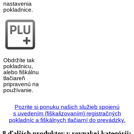
nastavenia
pokladnice.
Obdržíte tak
pokladnicu,
alebo fiškálnu
tlačiareň
pripravenú na
používanie.
Pozrite si ponuku našich služieb
spojenú
s uvedením (fiškalizovaním) registračných
pokladníc a fiškálnych tlačiarní do prevádzky.
8 ďalších produktov v rovnakej kategórii: