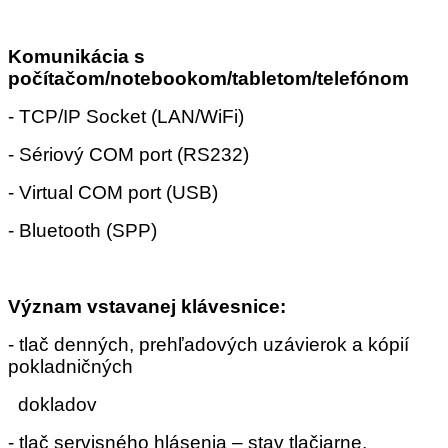
Komunikácia s
počítačom/notebookom/tabletom/telefónom
- TCP/IP Socket (LAN/WiFi)
- Sériový COM port (RS232)
- Virtual COM port (USB)
- Bluetooth (SPP)
Význam vstavanej klávesnice:
- tlač denných, prehľadových uzávierok a kópií
pokladničných
dokladov
- tlač servisného hlásenia – stav tlačiarne,