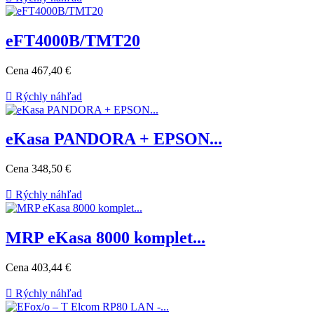
eFT4000B/TMT20
Cena
467,40 €

Rýchly náhľad
eKasa PANDORA + EPSON...
Cena
348,50 €

Rýchly náhľad
MRP eKasa 8000 komplet...
Cena
403,44 €

Rýchly náhľad