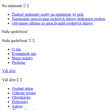
Na stiahnutie


Žiadosť dotknutej osoby na uplatnenie jej práv
Namietanie spracúvania osobných údajov dotknutou osobou
Odvolanie súhlasu so spracúvaním osobných údajov
Naša spoločnosť
Naša spoločnosť


O nás
Kontaktujte nás
Mapa stránky
Predajne
Váš účet
Váš účet


Osobné údaje
Vrátenie tovaru
Objednávky
Dobropisy
Adresy