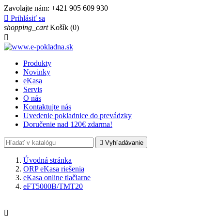
Zavolajte nám:
+421 905 609 930

Prihlásiť sa
shopping_cart
Košík
(0)

Produkty
Novinky
eKasa
Servis
O nás
Kontaktujte nás
Uvedenie pokladnice do prevádzky
Doručenie nad 120€ zdarma!

Vyhľadávanie
Úvodná stránka
ORP eKasa riešenia
eKasa online tlačiarne
eFT5000B/TMT20
