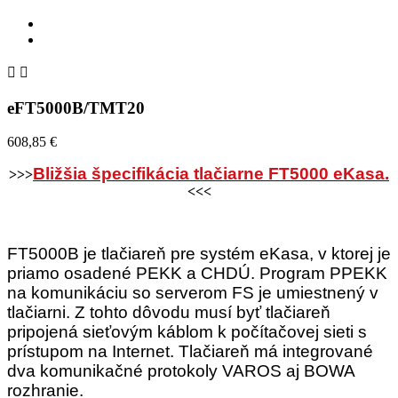


eFT5000B/TMT20
608,85 €
Bližšia špecifikácia tlačiarne
FT5000 eKasa.
>>>
<<<
FT5000B je tlačiareň pre systém eKasa, v ktorej je
priamo
osadené PEKK a CHDÚ. Program PPEKK
na komunikáciu so serverom FS je umiestnený v
tlačiarni. Z tohto dôvodu musí byť tlačiareň
pripojená sieťovým káblom k počítačovej sieti s
prístupom na Internet. Tlačiareň má integrované
dva komunikačné protokoly VAROS aj BOWA
rozhranie.